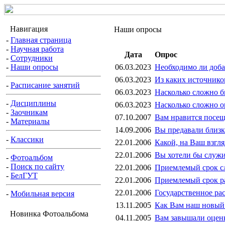
Навигация
Наши опросы
-
Главная страница
-
Научная работа
Дата
Опрос
-
Сотрудники
-
Наши опросы
06.03.2023
Необходимо ли доб
06.03.2023
Из каких источнико
-
Расписание занятий
06.03.2023
Насколько сложно 
-
Дисциплины
06.03.2023
Насколько сложно о
-
Заочникам
07.10.2007
Вам нравится посещ
-
Материалы
14.09.2006
Вы предавали близ
-
Классики
22.01.2006
Какой, на Ваш взгл
22.01.2006
Вы хотели бы служи
-
Фотоальбом
-
Поиск по сайту
22.01.2006
Приемлемый срок с
-
БелГУТ
22.01.2006
Приемлемый срок р
22.01.2006
Государственное ра
-
Мобильная версия
13.11.2005
Как Вам наш новый
Новинка Фотоальбома
04.11.2005
Вам завышали оценк