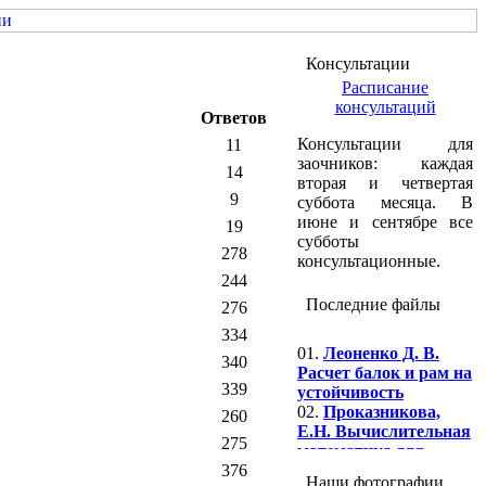
Консультации
Расписание
консультаций
Ответов
Консультации для
11
заочников: каждая
14
вторая и четвертая
9
суббота месяца. В
июне и сентябре все
19
субботы
278
консультационные.
244
Последние файлы
276
334
01.
Леоненко Д. В.
340
Расчет балок и рам на
устойчивость
339
02.
Проказникова,
260
Е.Н. Вычислительная
275
математика для
программистов: Ч. 3.
376
Наши фотографии
03.
Бубнов А.А.