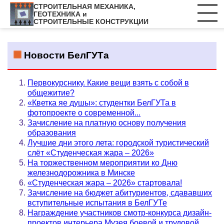
СТРОИТЕЛЬНАЯ МЕХАНИКА,
ГЕОТЕХНИКА и
СТРОИТЕЛЬНЫЕ КОНСТРУКЦИИ
Новости БелГУТа
Первокурснику. Какие вещи взять с собой в
общежитие?
«Кветка яе душы»: студентки БелГУТа в
фотопроекте о современной...
Зачисление на платную основу получения
образования
Лучшие дни этого лета: городской туристический
слёт «Студенческая жара – 2026»
На торжественном мероприятии ко Дню
железнодорожника в Минске
«Студенческая жара – 2026» стартовала!
Зачисление на бюджет абитуриентов, сдававших
вступительные испытания в БелГУТе
Награждение участников смотр-конкурса дизайн-
проектов интерьера Музея боевой и трудовой