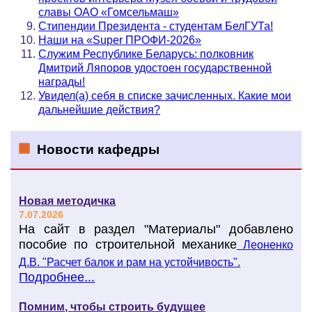
славы ОАО «Гомсельмаш»
Стипендии Президента - студентам БелГУТа!
Наши на «Super ПРОФИ-2026»
Служим Республике Беларусь: полковник
Дмитрий Ляпоров удостоен государственной
награды!
Увидел(а) себя в списке зачисленных. Какие мои
дальнейшие действия?
Новости кафедры
Новая методичка
7.07.2026
На сайт в раздел "Материалы" добавлено
пособие по строительной механике
Леоненко
Д.В. "Расчет балок и рам на устойчивость".
Подробнее...
Помним, чтобы строить будущее